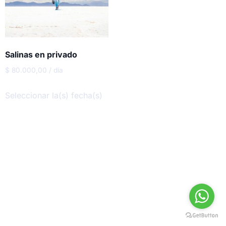
Salinas en privado
$
80.000,00
/ día
Seleccionar la(s) fecha(s)