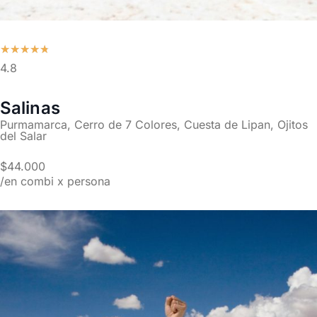
★
★
★
★
★
4.8
Salinas
Purmamarca, Cerro de 7 Colores, Cuesta de Lipan, Ojitos
del Salar
$44.000
/en combi x persona