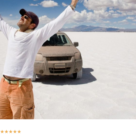
★
★
★
★
★