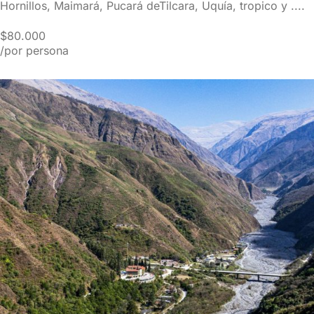
Hornillos, Maimará, Pucará deTilcara, Uquía, tropico y ....
$80.000
/por persona