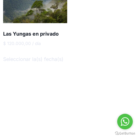
Las Yungas en privado
$
120.000,00
/ día
Seleccionar la(s) fecha(s)